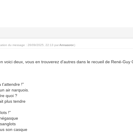
ication du message : 26/09/2025, 22:13 par
Annasoror
.)
 en voici deux, vous en trouverez d'autres dans le recueil de René-Guy
 t'attendre !"
un air narquois.
dre quoi ?
ait plus tendre
lots !"
onégasque
 sanglots
sous son casque