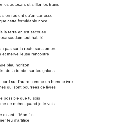
les autocars et siffler les trains
is en roulent qu'en carrosse
 que cette formidable noce
is la terre en est secouée
voici soudain tout habillé
on pas sur la route sans ombre
e et merveilleuse rencontre
nue bleu horizon
tre de la tombe sur tes galons
un bord sur l'autre comme un homme ivre
es qui sont bourrées de livres
e possible que tu sois
me de nuées quand je te vois
 disant : "Mon fils
ier feu d'artifice