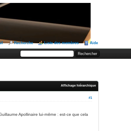
il
Recherche
Liste des membres
Aide
Affichage hiérarchique
#1
Guillaume Apollinaire lui-même : est-ce que cela