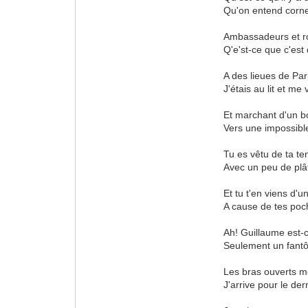
Qu'on entend corner 
Ambassadeurs et ro
Q'e'st-ce que c'est
A des lieues de Par
J'étais au lit et me 
Et marchant d'un b
Vers une impossibl
Tu es vêtu de ta te
Avec un peu de plâ
Et tu t'en viens d'
A cause de tes poch
Ah! Guillaume est-c
Seulement un fantô
Les bras ouverts me
J'arrive pour le dern