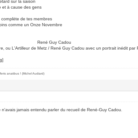
etard sur la saison
re et à cause des gens
té complète de tes membres
 moins comme un Onze Novembre
 Guy Cadou
re, ou L'Artilleur de Metz / René Guy Cadou avec un portrait inédit pa
feris anatibus !
(Michel Audiard)
e n'avais jamais entendu parler du recueil de René-Guy Cadou.