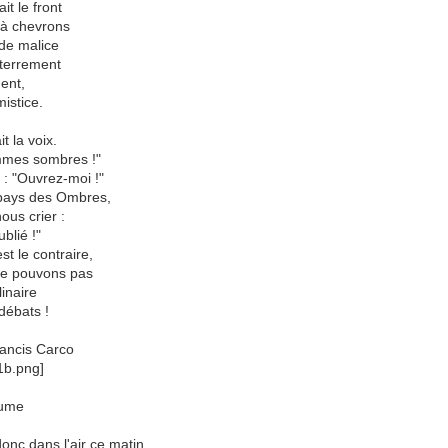
it le front
 à chevrons
 de malice
nterrement
ent,
mistice.
t la voix.
mmes sombres !"
 : "Ouvrez-moi !"
pays des Ombres,
ous crier :
ublié !"
st le contraire,
ne pouvons pas
linaire
 débats !
Carco
aume
donc dans l'air ce matin