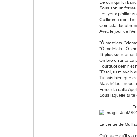
De cuir qui lui banda
Sous son uniforme
Les yeux pétillants
Guillaume dont l'e
Coîncida, lugubrem
Avec le jour de l'Ar
"Ô matelots !"clamai
"Ô matelots ! Ô fe
Et plus sourdement
Ombre errante au 
Pourquoi gémir et n
"Et toi, tu m'avais o
Tu sais bien que c'e
Mais hélas ! nous 
Forcer la dalle Apol
Sous laquelle tu te
Francis 
La venue de Guill
Qu'est-ce qu'il y a 