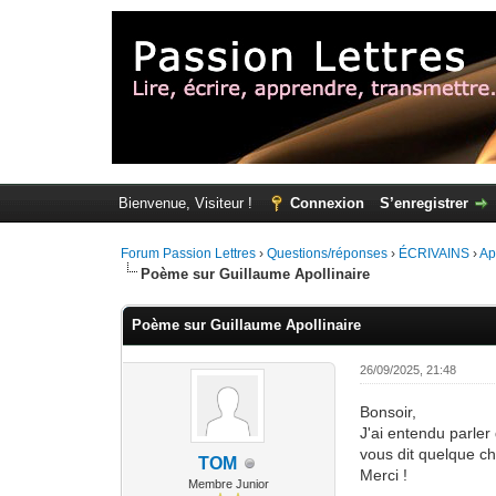
Bienvenue, Visiteur !
Connexion
S’enregistrer
Forum Passion Lettres
›
Questions/réponses
›
ÉCRIVAINS
›
Ap
Poème sur Guillaume Apollinaire
Poème sur Guillaume Apollinaire
26/09/2025, 21:48
Bonsoir,
J'ai entendu parler
vous dit quelque c
TOM
Merci !
Membre Junior