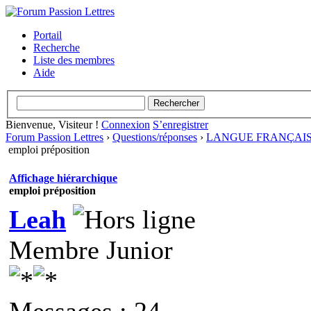
Portail
Recherche
Liste des membres
Aide
Bienvenue, Visiteur !
Connexion
S’enregistrer
Forum Passion Lettres
›
Questions/réponses
›
LANGUE FRANÇAI
emploi préposition
Affichage hiérarchique
emploi préposition
Leah
Membre Junior
Messages : 24