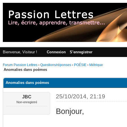
Bienvenue, Visiteur !
Connexion
S’enregistrer
Forum Passion Lettres
›
Questions/réponses
›
POÉSIE
›
Métrique
Anomalies dans poèmes
Anomalies dans poèmes
25/10/2014, 21:19
JBC
Non-enregistré
Bonjour,