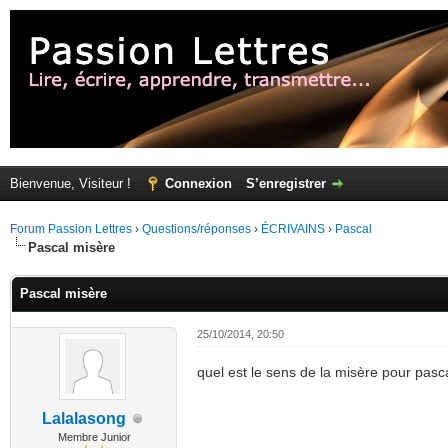
Bienvenue, Visiteur !
Connexion
S’enregistrer
Forum Passion Lettres
›
Questions/réponses
›
ÉCRIVAINS
›
Pascal
Pascal misère
Pascal misère
25/10/2014, 20:50
quel est le sens de la misère pour pasc
Lalalasong
Membre Junior