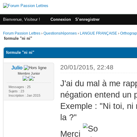
Bienvenue, Visiteur !
Connexion
S’enregistrer
Forum Passion Lettres
›
Questions/réponses
›
LANGUE FRANÇAISE
›
Orthogra
formule "ni ni"
formule "ni ni"
20/01/2015, 22:48
Julio
Membre Junior
J'ai du mal à me rapp
Messages : 25
Sujets : 23
négation entend un pl
Inscription : Jan 2015
Exemple : "Ni toi, ni
la ?"
Merci