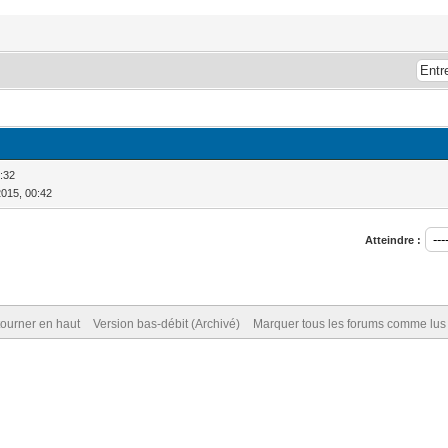
0:32
2015, 00:42
Atteindre :
ourner en haut
Version bas-débit (Archivé)
Marquer tous les forums comme lus