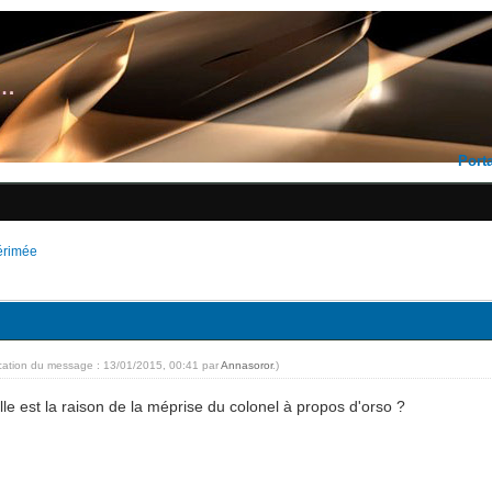
Porta
érimée
ication du message : 13/01/2015, 00:41 par
Annasoror
.)
lle est la raison de la méprise du colonel à propos d'orso ?