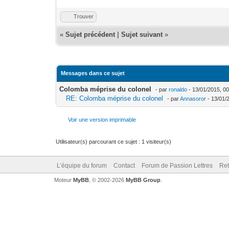
Trouver
«
Sujet précédent
|
Sujet suivant
»
Messages dans ce sujet
Colomba méprise du colonel
- par
ronaldo
- 13/01/2015, 0
RE: Colomba méprise du colonel
- par
Annasoror
- 13/01/
Voir une version imprimable
Utilisateur(s) parcourant ce sujet : 1 visiteur(s)
L’équipe du forum
Contact
Forum de Passion Lettres
Ret
Moteur
MyBB
, © 2002-2026
MyBB Group
.