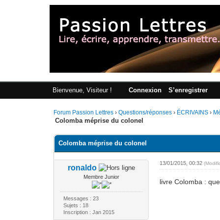
Bienvenue, Visiteur !
Connexion
S’enregistrer
Forum Passion Lettres
›
Questions/réponses
›
ÉCRIVAINS
›
M
Colomba méprise du colonel
Colomba méprise du colonel
13/01/2015, 00:32
(Modif
ronaldo
Membre Junior
livre Colomba : que
Messages : 23
Sujets : 18
Inscription : Jan 2015