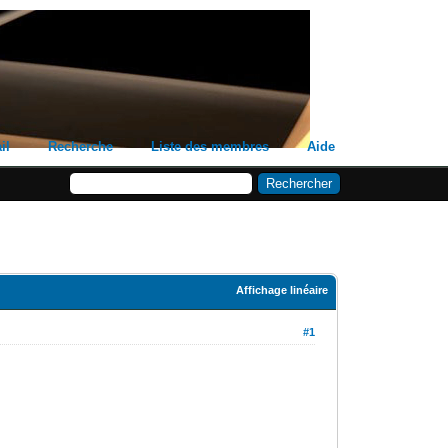
il
Recherche
Liste des membres
Aide
Affichage linéaire
#1