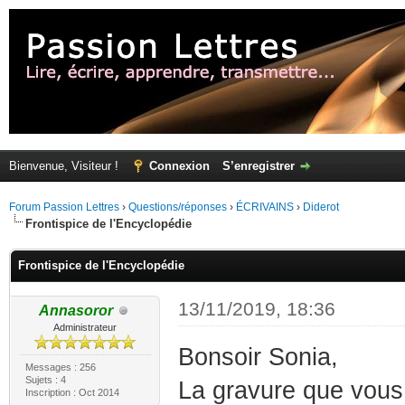
Bienvenue, Visiteur !
Connexion
S’enregistrer
Forum Passion Lettres
›
Questions/réponses
›
ÉCRIVAINS
›
Diderot
Frontispice de l'Encyclopédie
Frontispice de l'Encyclopédie
13/11/2019, 18:36
Annasoror
Administrateur
Bonsoir Sonia,
Messages : 256
Sujets : 4
La gravure que vous 
Inscription : Oct 2014