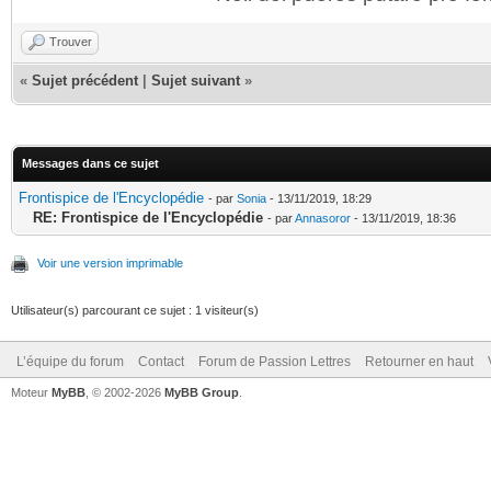
Trouver
«
Sujet précédent
|
Sujet suivant
»
Messages dans ce sujet
Frontispice de l'Encyclopédie
- par
Sonia
- 13/11/2019, 18:29
RE: Frontispice de l'Encyclopédie
- par
Annasoror
- 13/11/2019, 18:36
Voir une version imprimable
Utilisateur(s) parcourant ce sujet : 1 visiteur(s)
L’équipe du forum
Contact
Forum de Passion Lettres
Retourner en haut
Moteur
MyBB
, © 2002-2026
MyBB Group
.