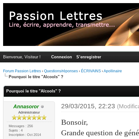
Bienvenue, Visiteur !
Connexion
S’enregistrer
Forum Passion Lettres
›
Questions/réponses
›
ÉCRIVAINS
›
Apollinaire
Pourquoi le titre "Alcools" ?
Pourquoi le titre "Alcools" ?
29/03/2015, 22:23
(Modifi
Annasoror
Administrateur
Bonsoir,
Messages : 256
Sujets : 4
Grande question de génét
Inscription : Oct 2014