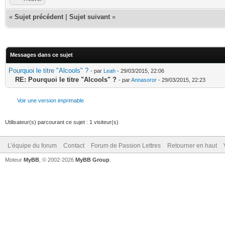
«
Sujet précédent
|
Sujet suivant
»
Messages dans ce sujet
Pourquoi le titre "Alcools" ?
- par
Leah
- 29/03/2015, 22:06
RE: Pourquoi le titre "Alcools" ?
- par
Annasoror
- 29/03/2015, 22:23
Voir une version imprimable
Utilisateur(s) parcourant ce sujet : 1 visiteur(s)
L’équipe du forum
Contact
Forum de Passion Lettres
Retourner en haut
Moteur
MyBB
, © 2002-2026
MyBB Group
.