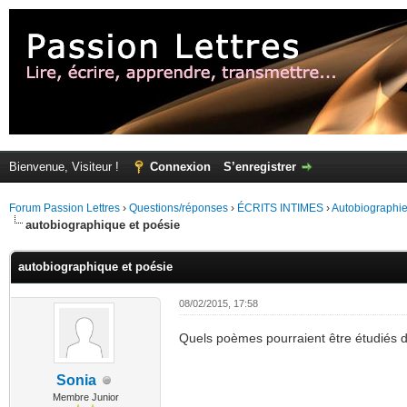
Bienvenue, Visiteur !
Connexion
S’enregistrer
Forum Passion Lettres
›
Questions/réponses
›
ÉCRITS INTIMES
›
Autobiographi
autobiographique et poésie
autobiographique et poésie
08/02/2015, 17:58
Quels poèmes pourraient être étudiés d
Sonia
Membre Junior