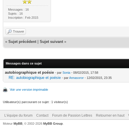
Messages : 16
Sujets : 16
Inscription : Feb 2015
Trouver
«
Sujet précédent
|
Sujet suivant
»
Messages dans ce sujet
autobiographique et poésie
- par
Sonia
- 08/02/2015, 17:58
RE: autobiographique et poésie
- par
Annasoror
- 12/02/2015, 23:35
Voir une version imprimable
Utilisateur(s) parcourant ce sujet : 1 visiteur(s)
L’équipe du forum
Contact
Forum de Passion Lettres
Retourner en haut
Moteur
MyBB
, © 2002-2026
MyBB Group
.