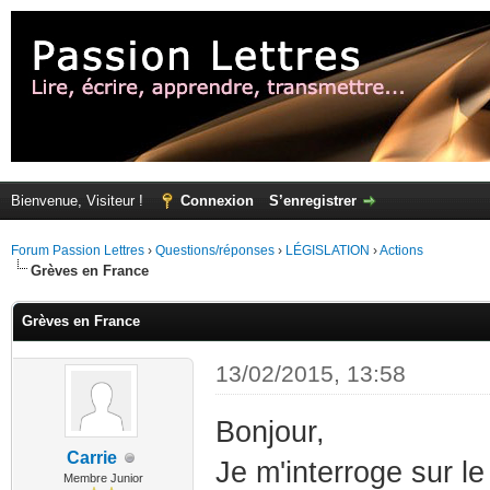
Bienvenue, Visiteur !
Connexion
S’enregistrer
Forum Passion Lettres
›
Questions/réponses
›
LÉGISLATION
›
Actions
Grèves en France
Grèves en France
13/02/2015, 13:58
Bonjour,
Carrie
Je m'interroge sur l
Membre Junior