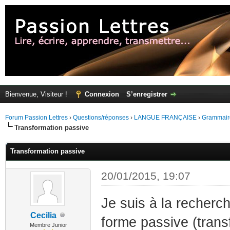
Bienvenue, Visiteur !
Connexion
S’enregistrer
Forum Passion Lettres
›
Questions/réponses
›
LANGUE FRANÇAISE
›
Grammair
Transformation passive
Transformation passive
20/01/2015, 19:07
Je suis à la recherch
Cecilia
forme passive (trans
Membre Junior