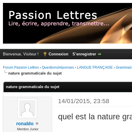
Bienvenue, Visiteur !
Connexion
S’enregistrer
Forum Passion Lettres
›
Questions/réponses
›
LANGUE FRANÇAISE
›
Grammair
nature grammaticale du sujet
nature grammaticale du sujet
14/01/2015, 23:58
quel est la nature g
ronaldo
Membre Junior