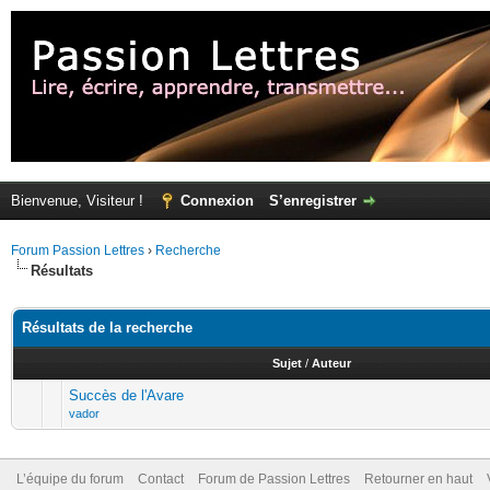
Bienvenue, Visiteur !
Connexion
S’enregistrer
Forum Passion Lettres
›
Recherche
Résultats
Résultats de la recherche
Sujet
/
Auteur
Succès de l'Avare
vador
L’équipe du forum
Contact
Forum de Passion Lettres
Retourner en haut