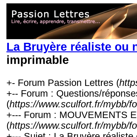
La Bruyère réaliste ou n
imprimable
+- Forum Passion Lettres (
http
+-- Forum : Questions/réponse
(
https://www.sculfort.fr/mybb/
+--- Forum : MOUVEMENTS 
(
https://www.sculfort.fr/mybb/
+--- Sujet : La Bruyère réaliste 