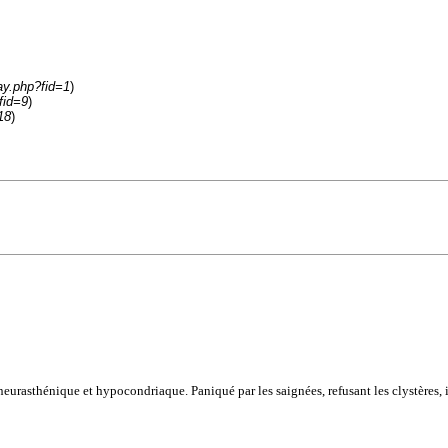
ay.php?fid=1
)
fid=9
)
18
)
eurasthénique et hypocondriaque. Paniqué par les saignées, refusant les clystères, il