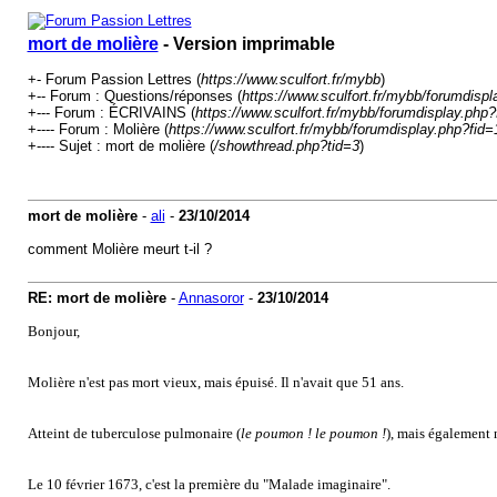
mort de molière
- Version imprimable
+- Forum Passion Lettres (
https://www.sculfort.fr/mybb
)
+-- Forum : Questions/réponses (
https://www.sculfort.fr/mybb/forumdispl
+--- Forum : ÉCRIVAINS (
https://www.sculfort.fr/mybb/forumdisplay.php?
+---- Forum : Molière (
https://www.sculfort.fr/mybb/forumdisplay.php?fid=
+---- Sujet : mort de molière (
/showthread.php?tid=3
)
mort de molière
-
ali
-
23/10/2014
comment Molière meurt t-il ?
RE: mort de molière
-
Annasoror
-
23/10/2014
Bonjour,
Molière n'est pas mort vieux, mais épuisé. Il n'avait que 51 ans.
Atteint de tuberculose pulmonaire (
le poumon ! le poumon !
), mais également n
Le 10 février 1673, c'est la première du "Malade imaginaire".