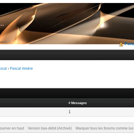
Porta
scal
›
Pascal misère
# Messages
1
ourner en haut
Version bas-débit (Archivé)
Marquer tous les forums comme lus