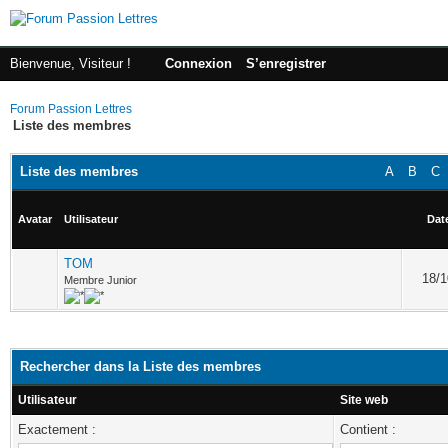
Bienvenue, Visiteur !
Connexion
S’enregistrer
Forum Passion Lettres
Liste des membres
Liste des membres
A
B
C
Avatar
Utilisateur
Date
TOM
18/1
Membre Junior
Rechercher dans la Liste des membres
Utilisateur
Site web
Exactement :
Contient :