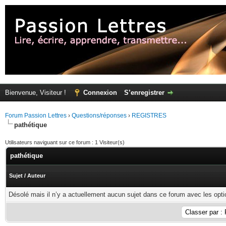
Bienvenue, Visiteur !
Connexion
S’enregistrer
Forum Passion Lettres
›
Questions/réponses
›
REGISTRES
pathétique
Utilisateurs naviguant sur ce forum : 1 Visiteur(s)
pathétique
Sujet
/
Auteur
Désolé mais il n’y a actuellement aucun sujet dans ce forum avec les opti