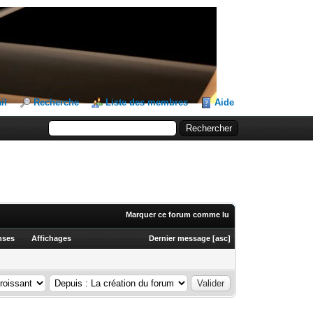
il
Recherche
Liste des membres
Aide
Marquer ce forum comme lu
nses
Affichages
Dernier message
[
asc
]