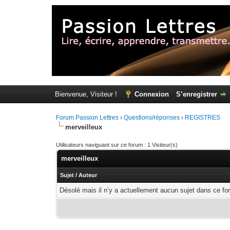
Bienvenue, Visiteur !
Connexion
S’enregistrer
Forum Passion Lettres
›
Questions/réponses
›
REGISTRES
merveilleux
Utilisateurs naviguant sur ce forum : 1 Visiteur(s)
merveilleux
Sujet
/
Auteur
Désolé mais il n’y a actuellement aucun sujet dans ce fo