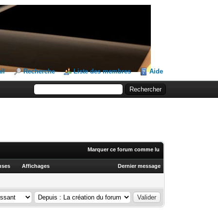
il
Recherche
Liste des membres
Aide
Marquer ce forum comme lu
nses
Affichages
Dernier message