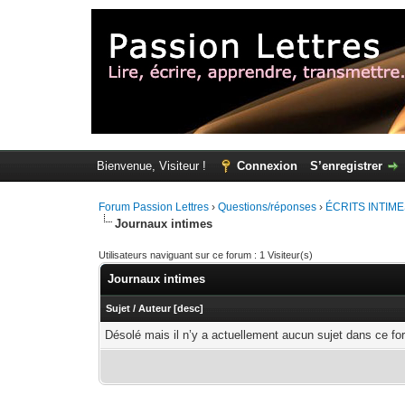
Bienvenue, Visiteur !
Connexion
S’enregistrer
Forum Passion Lettres
›
Questions/réponses
›
ÉCRITS INTIM
Journaux intimes
Utilisateurs naviguant sur ce forum : 1 Visiteur(s)
Journaux intimes
Sujet
/
Auteur
[
desc
]
Désolé mais il n’y a actuellement aucun sujet dans ce fo