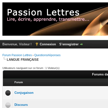
Bienvenue, Visiteur !
Connexion
S’enregistrer
Forum Passion Lettres
›
Questions/réponses
LANGUE FRANÇAISE
Utilisateurs naviguant sur ce forum : 1 Visiteur(s)
Forums d
Forum
Conjugaison
Discours