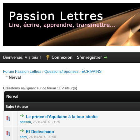
Bienvenue, Visiteur !
Connexion
S’enregistrer
Forum Passion Lettres
›
Questions/réponses
›
ÉCRIVAINS
Nerval
Utilisateurs naviguant sur ce forum : 1 Visiteur(s)
Nerval
Sujet
/
Auteur
Le prince d'Aquitaine à la tour abolie
passou
,
25/10/2014, 21:25
El Dedischado
sami
,
24/10/2014, 20:50