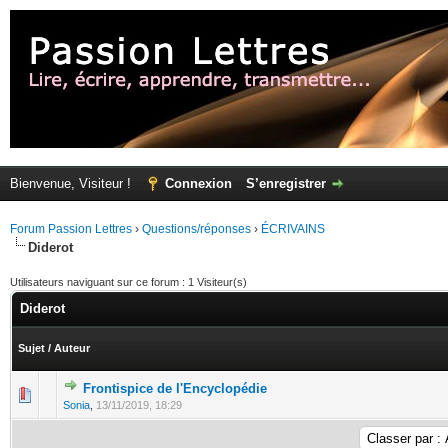
Bienvenue, Visiteur !
Connexion
S’enregistrer
Forum Passion Lettres
›
Questions/réponses
›
ÉCRIVAINS
Diderot
Utilisateurs naviguant sur ce forum : 1 Visiteur(s)
Diderot
Sujet
/
Auteur
Frontispice de l'Encyclopédie
Sonia
,
13/11/2019, 18:29