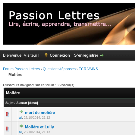
Bienvenue, Visiteur !
Connexion
S’enregistrer
Forum Passion Lettres
›
Questions/réponses
›
ÉCRIVAINS
Molière
Utilisateurs naviguant sur ce forum : 3 Visiteur(s)
Molière
Sujet
/
Auteur
[
desc
]
mort de molière
ali
,
23/10/2014, 21:12
Molière et Lully
ali
,
23/10/2014, 21:13