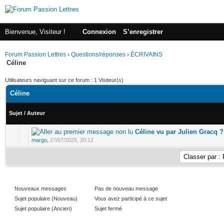
Bienvenue, Visiteur !
Connexion
S’enregistrer
Forum Passion Lettres
›
Questions/réponses
›
ÉCRIVAINS
Céline
Utilisateurs naviguant sur ce forum : 1 Visiteur(s)
Céline
Sujet
/
Auteur
Céline vu par Julien Gracq ?
margo
,
27/07/2025, 20:12
Nouveaux messages
Pas de nouveau message
Sujet populaire (Nouveau)
Vous avez participé à ce sujet
Sujet populaire (Ancien)
Sujet fermé