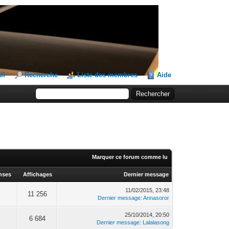
il
Recherche
Liste des membres
Aide
Marquer ce forum comme lu
nses
Affichages
Dernier message
11/02/2015, 23:48
11 256
Dernier message
:
Annasoror
25/10/2014, 20:50
6 684
Dernier message
:
Lalalasong