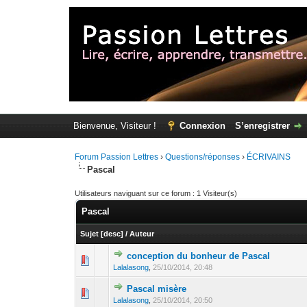
Bienvenue, Visiteur !
Connexion
S’enregistrer
Forum Passion Lettres
›
Questions/réponses
›
ÉCRIVAINS
Pascal
Utilisateurs naviguant sur ce forum : 1 Visiteur(s)
Pascal
Sujet
[
desc
]
/
Auteur
conception du bonheur de Pascal
Lalalasong
,
25/10/2014, 20:48
Pascal misère
Lalalasong
,
25/10/2014, 20:50