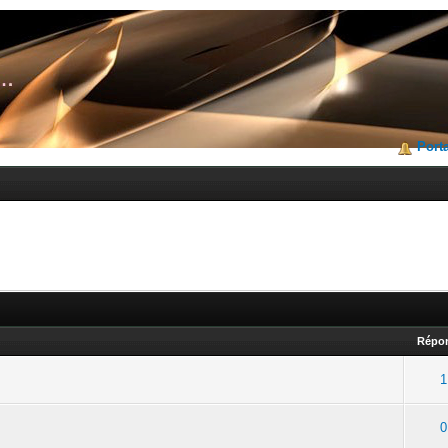
Porta
Répo
1
0