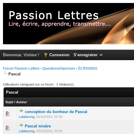
Bienvenue, Visiteur !
Connexion
S’enregistrer
Forum Passion Lettres
›
Questions/réponses
›
ÉCRIVAINS
Pascal
Utilisateurs naviguant sur ce forum : 1 Visiteur(s)
Pascal
Sujet
/
Auteur
conception du bonheur de Pascal
Lalalasong
,
25/10/2014, 20:48
Pascal misère
Lalalasong
,
25/10/2014, 20:50