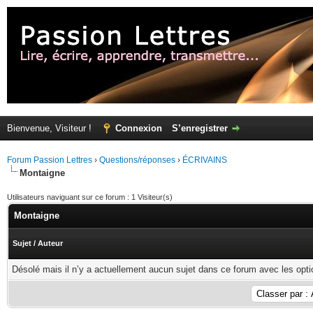
Bienvenue, Visiteur !
Connexion
S’enregistrer
Forum Passion Lettres
›
Questions/réponses
›
ÉCRIVAINS
Montaigne
Utilisateurs naviguant sur ce forum : 1 Visiteur(s)
Montaigne
Sujet
/
Auteur
Désolé mais il n’y a actuellement aucun sujet dans ce forum avec les opti