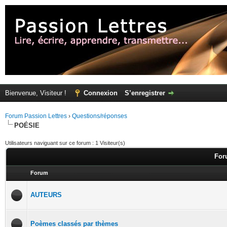
Bienvenue, Visiteur !
Connexion
S’enregistrer
Forum Passion Lettres
›
Questions/réponses
POÉSIE
Utilisateurs naviguant sur ce forum : 1 Visiteur(s)
For
Forum
AUTEURS
Poèmes classés par thèmes